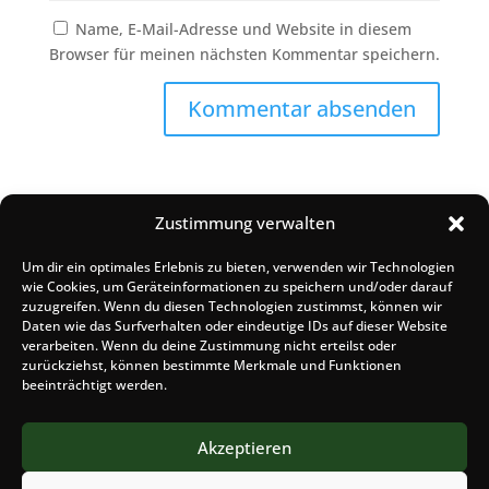
Name, E-Mail-Adresse und Website in diesem
Browser für meinen nächsten Kommentar speichern.
Zustimmung verwalten
Um dir ein optimales Erlebnis zu bieten, verwenden wir Technologien
Suchen
wie Cookies, um Geräteinformationen zu speichern und/oder darauf
zuzugreifen. Wenn du diesen Technologien zustimmst, können wir
Daten wie das Surfverhalten oder eindeutige IDs auf dieser Website
Recent Posts
verarbeiten. Wenn du deine Zustimmung nicht erteilst oder
zurückziehst, können bestimmte Merkmale und Funktionen
beeinträchtigt werden.
Hello world!
Recent Comments
Akzeptieren