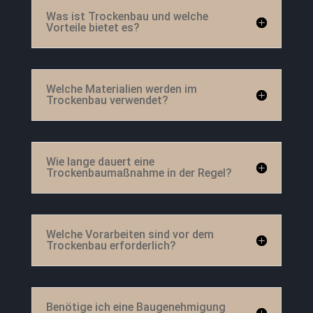
Was ist Trockenbau und welche
Vorteile bietet es?
Welche Materialien werden im
Trockenbau verwendet?
Wie lange dauert eine
Trockenbaumaßnahme in der Regel?
Welche Vorarbeiten sind vor dem
Trockenbau erforderlich?
Benötige ich eine Baugenehmigung